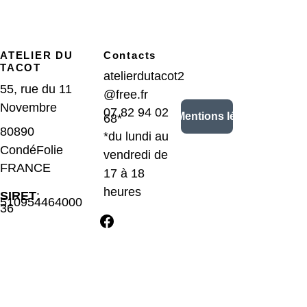
ATELIER DU 
Contacts
TACOT
atelierdutacot2
55, rue du 11 
@free.fr
Novembre
07 82 94 02 
CGV/Mentions légales
68*
80890 
*du lundi au 
CondéFolie 
vendredi de 
FRANCE
17 à 18 
heures
SIRET
: 
510954464000
36