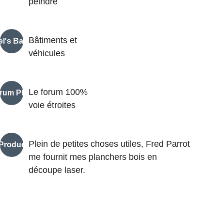
peindre
Bâtiments et 
el's Bazar
véhicules
Le forum 100% 
rum PME
voie étroites
Plein de petites choses utiles, Fred Parrot 
Production
me fournit mes planchers bois en 
découpe laser. 