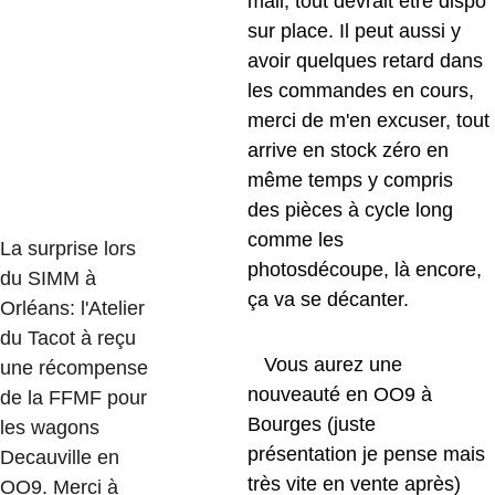
mail, tout devrait être dispo 
sur place. Il peut aussi y 
avoir quelques retard dans 
les commandes en cours, 
merci de m'en excuser, tout
arrive en stock zéro en 
même temps y compris 
des pièces à cycle long 
comme les 
La surprise lors 
photosdécoupe, là encore, 
du SIMM à 
ça va se décanter.
Orléans: l'Atelier 
du Tacot à reçu 
   Vous aurez une 
une récompense 
nouveauté en OO9 à 
de la FFMF pour 
Bourges (juste 
les wagons 
présentation je pense mais 
Decauville en 
très vite en vente après) 
OO9. Merci à 