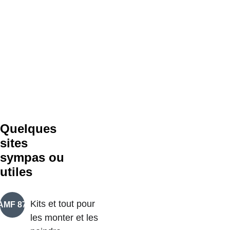
Quelques 
sites 
sympas ou 
utiles
Kits et tout pour 
AMF 87
les monter et les 