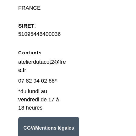
FRANCE
SIRET
: 
51095446400036
Contacts
atelierdutacot2@fre
e.fr
07 82 94 02 68*
*du lundi au 
vendredi de 17 à 
18 heures
CGV/Mentions légales