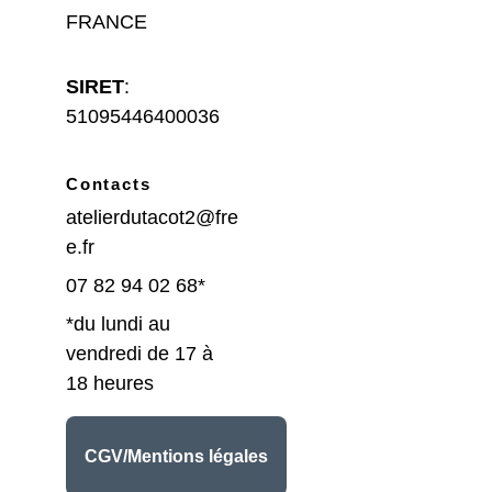
FRANCE
SIRET
: 
51095446400036
Contacts
atelierdutacot2@fre
e.fr
07 82 94 02 68*
*du lundi au 
vendredi de 17 à 
18 heures
CGV/Mentions légales