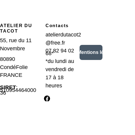
ATELIER DU 
Contacts
TACOT
atelierdutacot2
55, rue du 11 
@free.fr
Novembre
07 82 94 02 
CGV/Mentions légales
68*
80890 
*du lundi au 
CondéFolie 
vendredi de 
FRANCE
17 à 18 
heures
SIRET
: 
510954464000
36