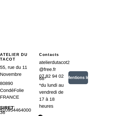
ATELIER DU 
Contacts
TACOT
atelierdutacot2
55, rue du 11 
@free.fr
Novembre
07 82 94 02 
CGV/Mentions légales
68*
80890 
*du lundi au 
CondéFolie 
vendredi de 
FRANCE
17 à 18 
heures
SIRET
: 
510954464000
36