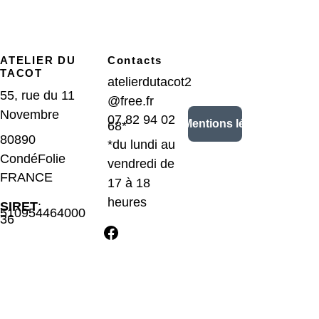
ATELIER DU 
Contacts
TACOT
atelierdutacot2
55, rue du 11 
@free.fr
Novembre
07 82 94 02 
CGV/Mentions légales
68*
80890 
*du lundi au 
CondéFolie 
vendredi de 
FRANCE
17 à 18 
heures
SIRET
: 
510954464000
36