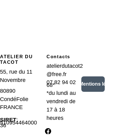
ATELIER DU 
Contacts
TACOT
atelierdutacot2
55, rue du 11 
@free.fr
Novembre
07 82 94 02 
CGV/Mentions légales
68*
80890 
*du lundi au 
CondéFolie 
vendredi de 
FRANCE
17 à 18 
heures
SIRET
: 
510954464000
36