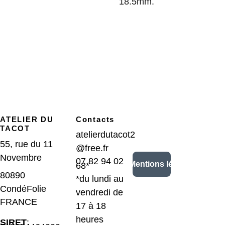
18.5mm.
ATELIER DU 
Contacts
TACOT
atelierdutacot2
55, rue du 11 
@free.fr
Novembre
07 82 94 02 
CGV/Mentions légales
68*
80890 
*du lundi au 
CondéFolie 
vendredi de 
FRANCE
17 à 18 
heures
SIRET
: 